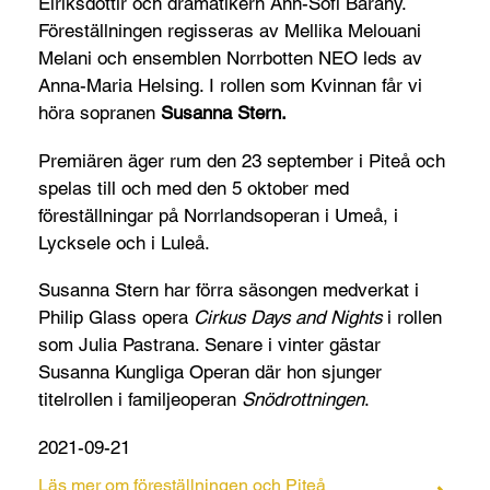
Eiríksdóttir och dramatikern Ann-Sofi Bárány.
Föreställningen regisseras av Mellika Melouani
Melani och ensemblen Norrbotten NEO leds av
Anna-Maria Helsing. I rollen som Kvinnan får vi
höra sopranen
Susanna Stern.
Premiären äger rum den 23 september i Piteå och
spelas till och med den 5 oktober med
föreställningar på Norrlandsoperan i Umeå, i
Lycksele och i Luleå.
Susanna Stern har förra säsongen medverkat i
Philip Glass opera
Cirkus Days and Nights
i rollen
som Julia Pastrana. Senare i vinter gästar
Susanna Kungliga Operan där hon sjunger
titelrollen i familjeoperan
Snödrottningen
.
2021-09-21
Läs mer om föreställningen och Piteå