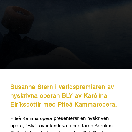
Susanna Stern i världspremiären av
nyskrivna operan BLY av Karólína
Eiríksdóttir med Piteå Kammaropera.
presenterar en nyskriven
Piteå Kammaropera
opera, ”Bly”, av isländska tonsättaren Karólína