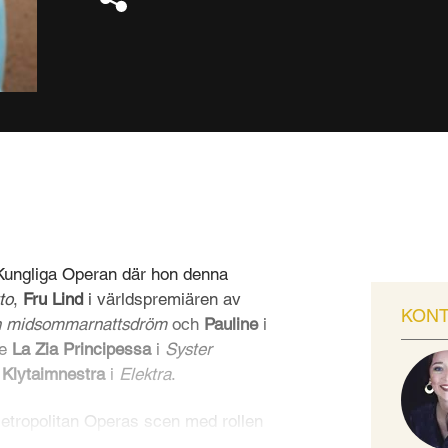
 Kungliga Operan där hon denna
to
,
Fru Lind
i världspremiären av
KON
 midsommarnattsdröm
och
Pauline
i
de
La Zia Principessa
i
Syster
d
Klytaimnestra
i
Elektra
.
etropolitan Operas scen med rollen
2017 till samma scen med rollen