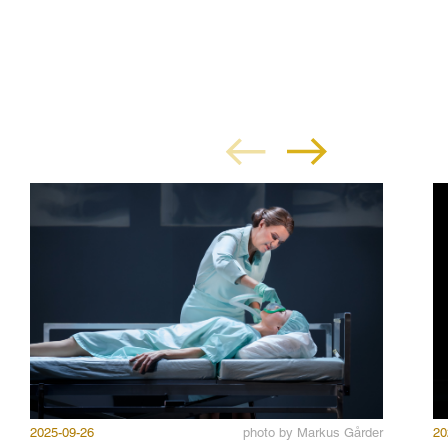
2025-09-26
photo by Markus Gårder
20