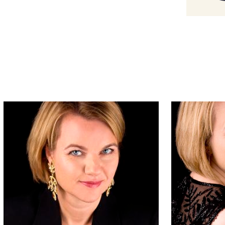
har gästat Frankfurt Oper i rollen som
katan
och hon har sjungit
Cornelia
i
tarina Leoson har framträtt på Det
e
i Brittens
Albert Herring
, som
Olga
n har gästat Drottningholms
astrater
och vid the Brooklyn
armen
, på turné med Folkoperan.
 innefattar bland andra
Fricka
i
i
Askungen
och
Orfeus
i Glucks
de produktion. Hon har framträtt
adbalen
,
Geneviève
i
Pelléas et
 Second secretary to Mao i John
els
Xerxes
. Några av de senaste
i Victoria Borisova-Ollas
Dracula
,
h titelrollen i Carmen.
verk av tonsättare som Bach,