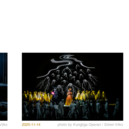
Vilks
2025-11-14
photo by Kungliga Operan / Sören Vilks