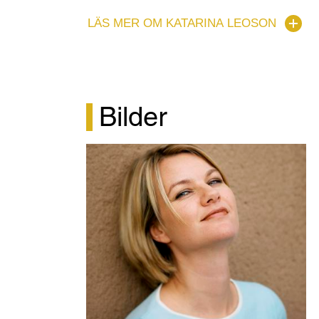
som
Marcellina
i
Figaros Bröllop
. Katarina 
LÄS MER OM KATARINA LEOSON
Lucia Vingradito
i Rossinis
Den tjuvaktiga s
Julius Ceasar
på Finlands Nationalopera. Ka
Kongelige Teater i Köpenhamn som
Mrs Pik
i Eugene Onegin på Norrlandsoperan och ho
Slottsteater som
Marchesi
i Mikós Maros
K
Bilder
Academy of Music har hon framfrätt som
C
Katarina Leosons roller på Kungliga Operan
Valkyrian
,
Suzuki
i
Madame Butterfly
,
Tisbe
Orfeus och Eurydike
i Mats Eks kritikerrosa
som
Olga
i
Eugene Onegin
,
Ulrica
i
Masker
Mélisande
,
Tredje damen
i
Trollflöjten
, samt
Adams
Nixon in China
och
Amastre
i Händ
säsongernas roller har innefattat
Elizabetha
Diakonissan
i Szymanowskis
Kung Roger
oc
På konsertscenen sjunger Katarina Leoson 