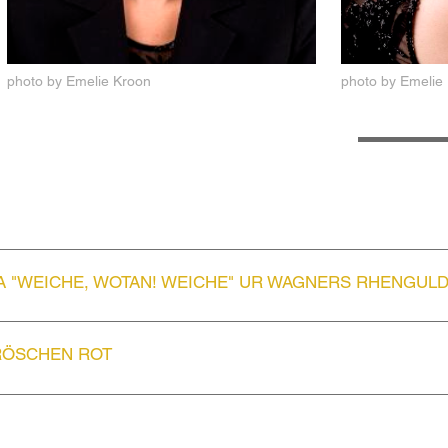
na har sjungit
Schwertleite
i
av
Valkyrian
med Sveriges Radios
rding och Stravinskijs
Les Noces
,
photo by Emelie Kroon
photo by Emelie
e med Malmö Symfoniorkester ledd
lan i Stockholm där hon tog examen
eran i Stockholm redan 1996 som
A "WEICHE, WOTAN! WEICHE" UR WAGNERS RHENGUL
 RÖSCHEN ROT