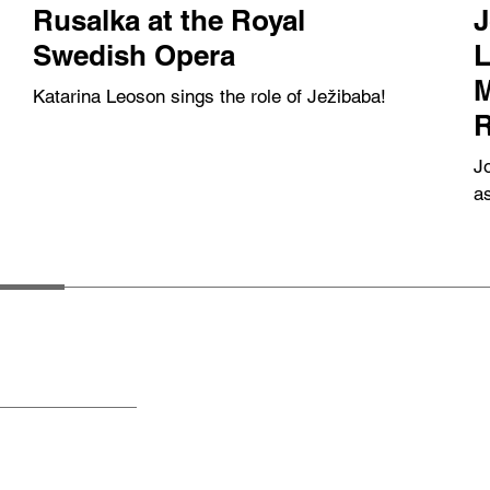
Rusalka at the Royal
J
Swedish Opera
L
M
Katarina Leoson sings the role of Ježibaba!
R
Jo
a