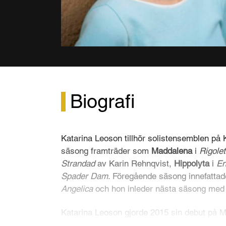
Biografi
Katarina Leoson tillhör solistensemblen på
säsong framträder som
Maddalena
i
Rigolet
Strandad
av Karin Rehnqvist,
Hippolyta
i
En
Spader Dam
. Föregående säsong innefatta
Angelica
och hon inleder nästa säsong me
Katarina Leoson gjorde 2015 sin debut på M
som Maddalena i
Rigoletto
. Hon återvände 