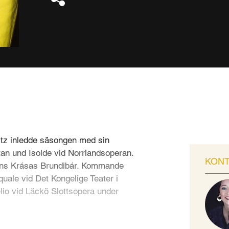
z inledde säsongen med sin
tan und Isolde vid Norrlandsoperan.
KON
ns Krásas Brundibár. Kommande
quale vid Det Kongelige Teater i
lio vid Läckö Slottsopera under
hwartz vid Norrlandsoperan som