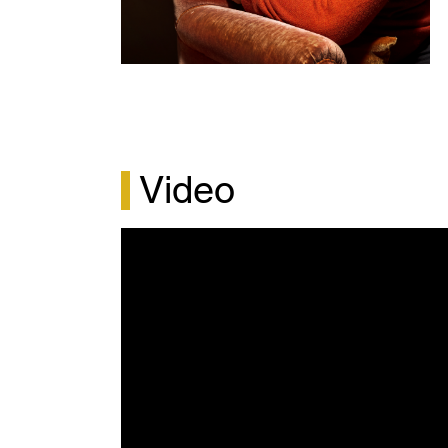
nyuppsättning regisserad av Stephen Langr
Markus Schwartz har varit en återkommand
synts i roller som Leporello i Don Giovanni
i La Bohème, Alidoro i Askungen, Barone Dou
Figaros Bröllop.
Video
Markus Schwartz har gästat Drottningholms
Narbanor i Rameaus Zoroastre under ledni
Publius i Mozarts Titus mildhet och han gj
Gonzaga i operan Syskonen i Mantua – en 
musik och barockmusik av bland annat Ross
Bland Markus övriga engagemang finner vi D
och Papageno i finska Björneborg, Rambald
Nationaloperan i Helsingfors och gjort rollen
Jyväskyle i Finland, med Classical Opera Co
Marlow Theatre i Canterbury, Sadler’s Wells