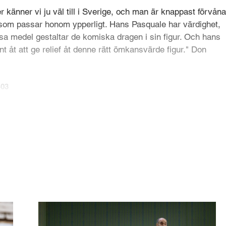
r känner vi ju väl till i Sverige, och man är knappast förvån
ll som passar honom ypperligt. Hans Pasquale har värdighet,
a medel gestaltar de komiska dragen i sin figur. Och hans
nt åt att ge relief åt denne rätt ömkansvärde figur." Don
-03
t of ridicule and caricature, but is also portrayed at times
e, whom one actually ends up feeling a little sorry for." Don
 rollen som Kung Marke och hans uttrycksfulla basbaryton s
regenten som älskar Isolde minst lika mycket som sin vän
n