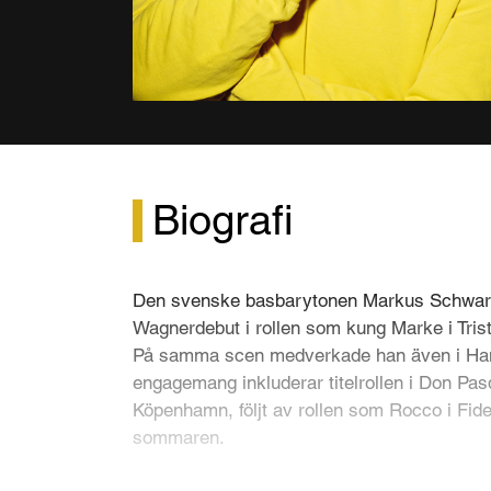
Biografi
Den svenske basbarytonen Markus Schwart
Wagnerdebut i rollen som kung Marke i Tris
På samma scen medverkade han även i Ha
engagemang inkluderar titelrollen i Don Pas
Köpenhamn, följt av rollen som Rocco i Fide
sommaren.
Föregående säsong medverkade Markus Sc