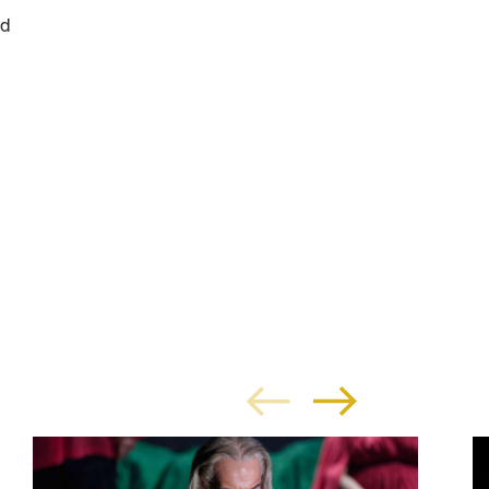
ad
 as
om