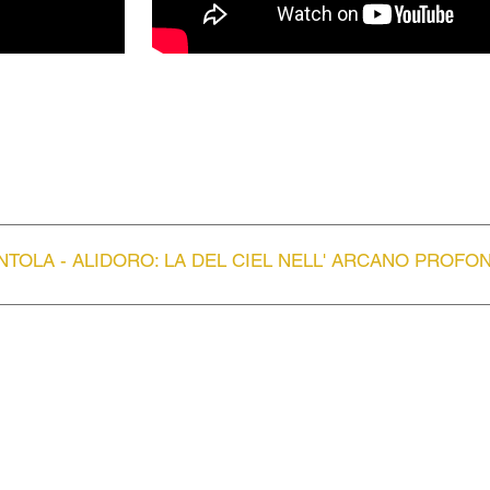
Italienskan i Alger och Geronio i
era, samt Mefistofeles i Faust och
artz i verk som Bachs H-
uiem, Haydns Stabat Mater, Brahms
sons Förklädd gud. Under våren
Göteborgs Symfoniker och Gustavo
kus Schwartz solist i Verdis
akovitjs Symfoni Nr 14 med
TOLA - ALIDORO: LA DEL CIEL NELL' ARCANO PROFO
göra ändringar i denna biografi