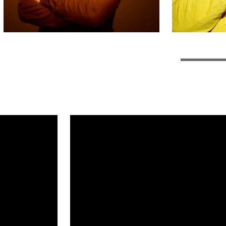
idge.
e gäst på Kungliga Operan där han
, Masetto i Don Giovanni, Schaunard
phol i La traviata och Bartolo i
teatern där han har framträtt som
ng av Christophe Rousset och
orde 2018 rollen som Vincenzo
ny opera sammansatt av nyskriven
i, Monteverdi och Caccini.
on Pippo i Mozarts L’oca del Cairo
o i La Rondine vid Finska
 som Figaro i Figaros Bröllop i
mpany i Ascoli Piceno i Italien, på
 i London och vid Buxton Festival.