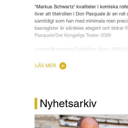
"Markus Schwartz’ kvaliteter i komiska rolle
över att titelrollen i Don Pasquale är en ro
samtidigt som han med minimala men precis
basregister är särdeles elegant och bidrar fi
Pasquale/Det Kongelige Teater 2026
Lennart Bromander/Tidskriften Opera, 2026-03
"Don Pasquale (Markus Schwartz) is the targe
LÄS MER
a touching, vulnerable and sympathetic figur
Pasquale/Det Kongelige Teater 2026
Detskuduse.dk, 2026-03-06
Nyhetsarkiv
"En personlig favorit är Markus Schwartz i
ger en opolerad svärta till den försmådda 
Tristan." Tristan och Isolde/NorrlandsOpera