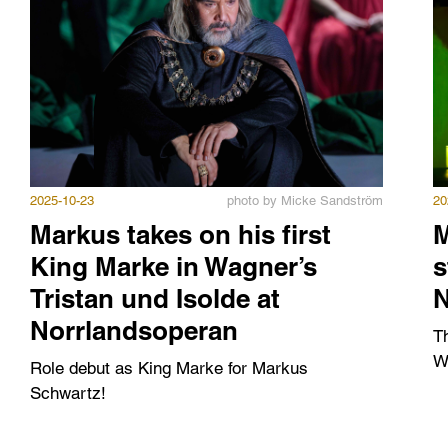
2025-10-23
photo by Micke Sandström
20
Markus takes on his first
M
tz
Med
King Marke in Wagner’s
s
Tristan und Isolde at
N
Norrlandsoperan
T
Wi
Role debut as King Marke for Markus
Schwartz!