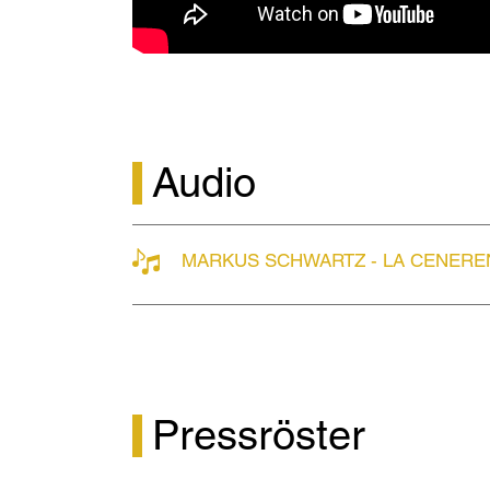
Markus har även sjungit Mustafa i Rossinis 
Rossinis En turk i Italien på Läckö Slottsop
Timur i Turandot på Folkoperan.
Som konsertsolist framträder Markus Schw
mollmässa, Händels Messias, Mozarts Req
Audio
Ein deutsches Requiem och Lars-Erik Lars
2010 sjöng han Mozarts c-mollmässa med 
Dudamel. Under säsongen 2010/2011 var Mar
Requiem i Göteborgs Konserthus och Sjost
MARKUS SCHWARTZ - LA CENEREN
DalaSinfoniettan.
Januari 2026
Vänligen kontakta Braathen Artist Management om ni önskar 
Pressröster