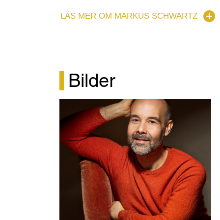
Mustafà i L’Italiana in Algeri samt i den ny
LÄS MER OM MARKUS SCHWARTZ
Mistresses av Jenny Wilson. År 2023 var h
Festival i Finland, där han sjöng Papageno i 
Leporello i Don Giovanni vid GöteborgsOpe
titelrollen i Don Pasquale vid GöteborgsOpe
Kungliga Operan i Stockholm.
Bilder
Säsongen 2021/22 innefattade Doktor Bartolo
Monterone i Rigoletto på Den Norske Opera 
Vilda Västern på Kungliga Operan. Han me
Rebaroques produktion Idomeneos på Folko
Markus Schwartz fick sin utbildning vid Sib
Operahögskolan i Stockholm. Han har varit
vid GöteborgsOperan, där han sjungit rolle
Giovanni, Bartolo i Barberaren i Sevilla, D
Schaunard i La Bohème, Varlaam i Boris Godu
Turandot, Capellio i I Capuleti e i Montecchi