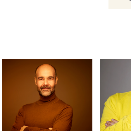
skrivna operan Älskarinnorna – The
an gäst vid Savonlinna Opera
Die Zauberflöte följt av rollen som
ran. Säsongen 2022/23 omfattade
ran samt Sakristanen i Tosca vid
 i Barberaren i Sevilla i Göteborg,
i Oslo och Happy i Flickan från
dverkade även i Kamraternas och
peran i Stockholm.
eliusakademien i Helsingfors och vid
 engagerad som solist i ensemblen
r som Masetto och Leporello i Don
on Magnifico i Askungen, Colline och
nov, Papageno i Trollflöjten, Ping i
 och Figaro i Figaros bröllop i en