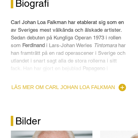
Biografi
Carl Johan Loa Falkman har etablerat sig som en
av Sveriges mest välkända och älskade artister.
Sedan debuten på Kungliga Operan 1973 i rollen
som
Ferdinand
i Lars-Johan Werles
Tintomara
har
han framträtt på en rad operascener i Sverige och
utlandet i snart sagt alla de stora rollerna i sitt
fack. Han har gjort en bejublad
Papageno
i
Trollflöjten
på Kungliga Operan, sjungit titelrollen i
Rigoletto
på Malmö Musikteater i Peter
LÄS MER OM CARL JOHAN LOA FALKMAN
Oskarssons uppsättning och framträtt på
Dramaten i rollen som narren
Feste
i John Caird
uppsättning av Shakespeares
Trettondagsafton
.
Bilder
Denna säsong inleder Loa Falkman med titelrollen
som
Peer Gynt
i Griegs tonsättning av Ibsens
drama på Wermland Opera. Därefter återvänder