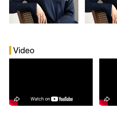
i originalproduktionen vid Den Norske Opera.
Sommaren 2025 sjunger hon Sophie i Werther vid
Roslagens Sommaropera i Österbybruk.
År 2023 debuterade Sandra Bendrik på Kungliga
Operan som En slav i Strauss Salome under sin
praktikperiod där. Hon har även gästat
Drottningholms Slottsteater, där hon var cover för
Video
rollen som Titania i Purcells A Midsummer Night’s
Dream. Samma år sjöng hon Micaëla i Operavivas
uppsättning av Bizets Carmen.
Sommaren 2024 medverkade Sandra vid Kirsten
Flagstad-festivalen i Hamar, där hon sjöng rollen
som Pamina i Trollflöjten och deltog i flera
konserter. Under Operahögskolans
examensproduktion på Wermland Opera våren
2024 gestaltade hon Rosaura i Wolf-Ferraris Le