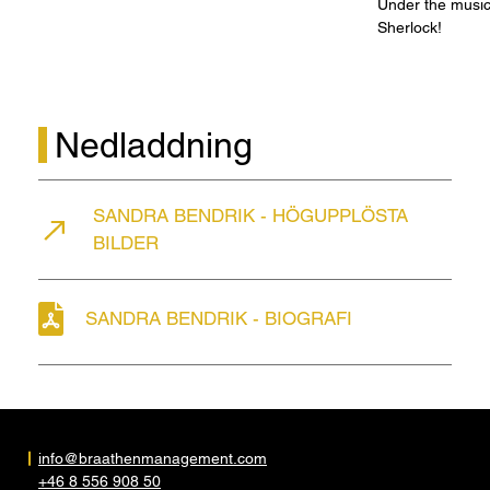
Under the music
Berglunds stipendiefond, Lisbeth Håkanssons
Sherlock!
minnesfond, Ruth Ottermans stipendiefond,
Stipendiefonden den 25 juli 1988, Anders
Sandrews sångarstipendium och Barbro Saléns
sångarstipendium.
Nedladdning
November 2025
SANDRA BENDRIK - HÖGUPPLÖSTA
BILDER
SANDRA BENDRIK - BIOGRAFI
info@braathenmanagement.com
+46 8 556 908 50